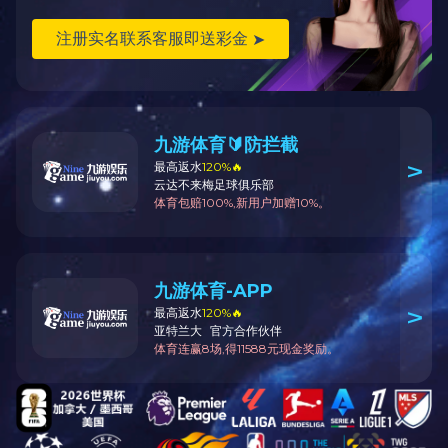
净间，主页配置有：施工玻镁净化板、成品钢质门、同透
PVC地板、恒温恒湿净化空调、传递窗、全钢实验操作台；
换气次数十万级10-15次/小时，实验室操作台风速要求0.25-
0.35m/s，冬季温度要求16±2°，夏季25±2°；相对湿度45-
65%，噪声要求：<65db;
以上化验室参数要求仅供需要建设的客户作为参考！请根据
自身以实际为准！本文转载自专业
实验室建设公司
官网
www.hrjh.com
上一篇：
洁净实验室哪些技术参
下一篇：
实验室装修多少钱一平
数值得了解
方合适
相关文章
实验室装修多少钱一平方合适
洁净实验室哪些技术参数值得
了解
选择合适的实验室操作台，通
进行生物实验室装修设计的2大
道和台面2点是核心
基本点