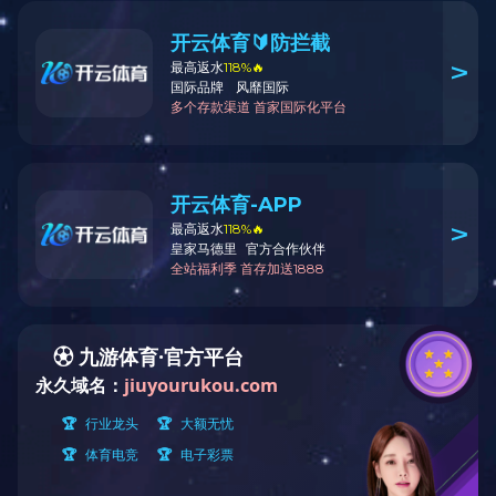
宜宾某酒业十万级无菌间化验室签约进场，施工面积150平
米，化验室包含了；配液室、换鞋间、更衣室、消毒间、洁