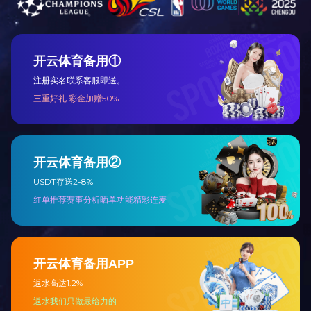
践行8部实验室气路设计标准
超净工作台选择有困难？注意
分类、实用至上
超净工作台应该注意什么？注
超净工作台
重卫生、保证气流
解决方案
手术室净化工程
实验室净化工程
消毒供应室工程
ICU净化装修工程
中心供氧工程
洁净厂房工程
客服微信