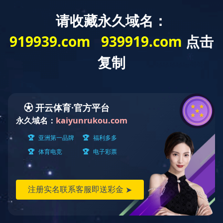
24小时电话
18980800355
主页
解决方案
开云下注（中国）官网
开云下注（中国）
新闻动态
开云下注（中国）官网
当前位置 ：
主页
/
开云下注（中国）官网
/
实验室净化
/ 正文
宜宾某酒业十万级无菌间化验室签约进
场施工
华锐净化 / 2022-03-13 11:03:49 / 阅读
1152次